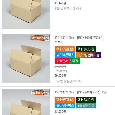
41,140원
E골/깔끔톰슨/240매
150*130*100mm [BOX1019] [230매]_
초특가
54,010원
(7%할인)
50,050원
B골/깔끔톰슨/230매
150*130*100mm [BOX2019] 240장/ E골
41,030원