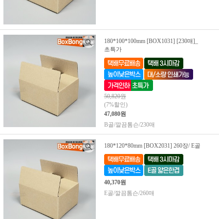
180*100*100mm [BOX1031] [230매]_
초특가
50,820원
(7%할인)
47,080원
B골/깔끔톰슨/230매
180*120*80mm [BOX2031] 260장/ E골
40,370원
E골/깔끔톰슨/260매