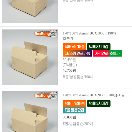
B골/깔끔톰슨/200매
170*130*120mm [BOX1030] [190매]_
초특가
50,490원
(7%할인)
46,750원
B골/깔끔톰슨/190매
170*130*120mm [BOX2030E] 200장/ E골
38,830원
E골/깔끔톰슨/200매