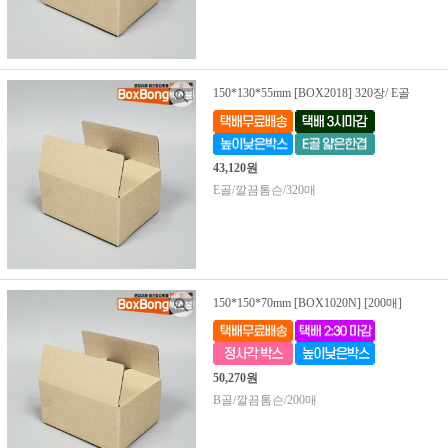
150*130*55mm [BOX2018] 320장/ E골
43,120원
E골/깔끔톰슨/320매
150*150*70mm [BOX1020N] [200매]
50,270원
B골/깔끔톰슨/200매