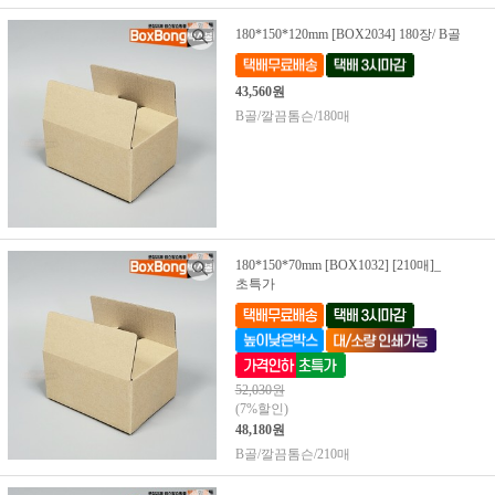
180*150*120mm [BOX2034] 180장/ B골
43,560원
B골/깔끔톰슨/180매
180*150*70mm [BOX1032] [210매]_
초특가
52,030원
(7%할인)
48,180원
B골/깔끔톰슨/210매