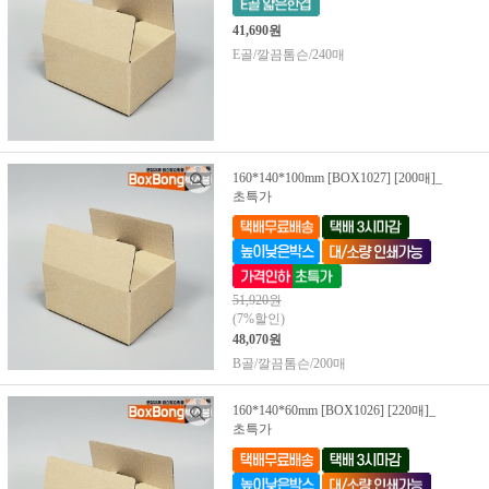
41,690원
E골/깔끔톰슨/240매
160*140*100mm [BOX1027] [200매]_
초특가
51,920원
(7%할인)
48,070원
B골/깔끔톰슨/200매
160*140*60mm [BOX1026] [220매]_
초특가