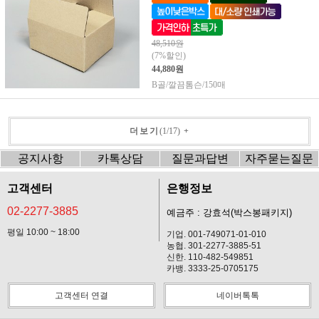
48,510원
(7%할인)
44,880원
B골/깔끔톰슨/150매
더보기
(
1
/
17
)
+
공지사항
카톡상담
질문과답변
자주묻는질문
고객센터
은행정보
02-2277-3885
예금주 : 강효석(박스봉패키지)
평일 10:00 ~ 18:00
기업. 001-749071-01-010
농협. 301-2277-3885-51
신한. 110-482-549851
카뱅. 3333-25-0705175
고객센터 연결
네이버톡톡