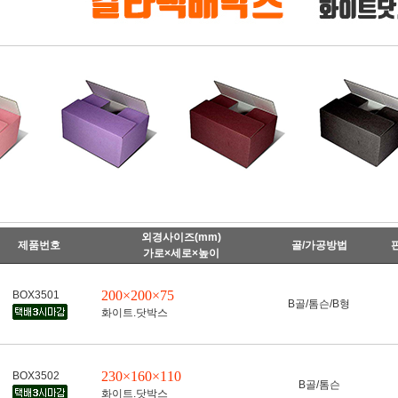
외경사이즈(mm)
제품번호
골/가공방법
가로×세로×높이
200×200×75
BOX3501
B골/톰슨/B형
화이트.닷박스
230×160×110
BOX3502
B골/톰슨
화이트.닷박스