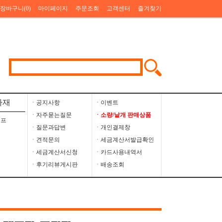
장바구니(
0
)
마이페이지
주문조회
고객센터
즐겨찾기
자재
ㆍ공지사항
ㆍ이벤트
ㆍ자주묻는질문
ㆍ소량/낱개 판매상품
이프
ㆍ질문과답변
ㆍ개인결제창
ㆍ견적문의
ㆍ세금계산서발급확인
ㆍ세금계산서신청
ㆍ카드사용내역서
ㆍ후기리뷰게시판
ㆍ배송조회