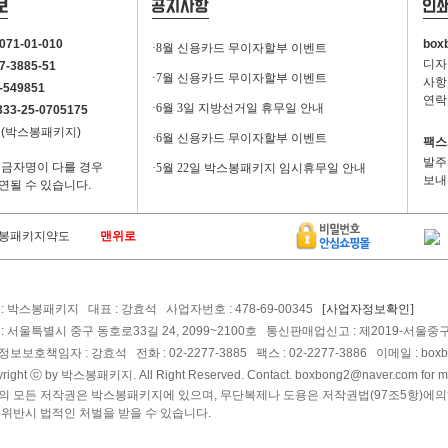
071-01-010
box
·8월 신용카드 무이자할부 이벤트
디자
7-3885-51
·7월 신용카드 무이자할부 이벤트
사항
-549851
연락
·6월 3일 지방선거일 휴무일 안내
3-25-0705175
석(박스봉패키지)
·6월 신용카드 무이자할부 이벤트
팩스.
발주
입금자명이 다를 경우
·5월 22일 박스봉패키지 임시휴무일 안내
보내
연될 수 있습니다.
봉패키지약도
맨위로
: 박스봉패키지 대표 : 강효석 사업자번호 : 478-69-00345
[사업자정보확인]
: 서울특별시 중구 동호로33길 24, 2099~2100호 통신판매업신고 : 제2019-서울중구
보보호책임자 : 강효석 전화 : 02-2277-3885 팩스 : 02-2277-3886 이메일 : boxbo
right ⓒ by
박스봉패키지
. All Right Reserved. Contact.
boxbong2@naver.com
for m
의 모든 저작권은 박스봉패키지에 있으며, 무단복제나 도용은 저작권법(97조5항)에의
 위반시 법적인 처벌을 받을 수 있습니다.