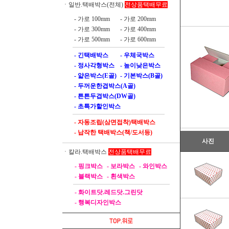
전상품택배무료
ㆍ일반.택배박스(전체)
- 가로 100mm
- 가로 200mm
- 가로 300mm
- 가로 400mm
- 가로 500mm
- 가로 600mm
- 긴택배박스
- 우체국박스
- 정사각형박스
- 높이낮은박스
- 얇은박스(E골)
- 기본박스(B골)
- 두꺼운한겹박스(A골)
- 튼튼두겹박스(DW골)
- 초특가할인박스
- 자동조립(삼면접착)택배박스
- 납작한 택배박스(책/도서등)
사진
전상품택배무료
ㆍ칼라.택배박스
- 핑크박스
- 보라박스
- 와인박스
- 블랙박스
- 흰색박스
- 화이트닷.레드닷.그린닷
- 행복디자인박스