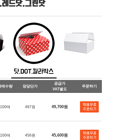
공급가
판매수량
장당단가
주문하기
VAT별도
49,700원
100매
497원
45,600원
100매
456원