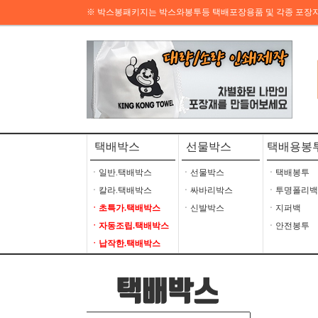
※ 박스봉패키지는 박스와봉투등 택배포장용품 및 각종 포장
택배박스
선물박스
택배용봉
ㆍ일반.택배박스
ㆍ선물박스
ㆍ택배봉투
ㆍ칼라.택배박스
ㆍ싸바리박스
ㆍ투명폴리백
ㆍ초특가.택배박스
ㆍ신발박스
ㆍ지퍼백
ㆍ자동조립.택배박스
ㆍ안전봉투
ㆍ납작한.택배박스